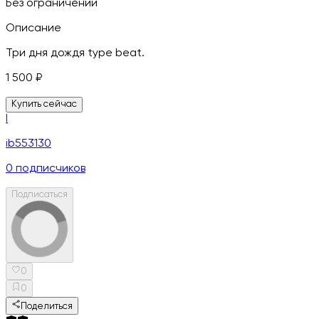
Без ограничений
Описание
Три дня дождя type beat.
1 500
₽
Купить сейчас
I
ib553130
0
подписчиков
Подписаться
0
0
Поделиться