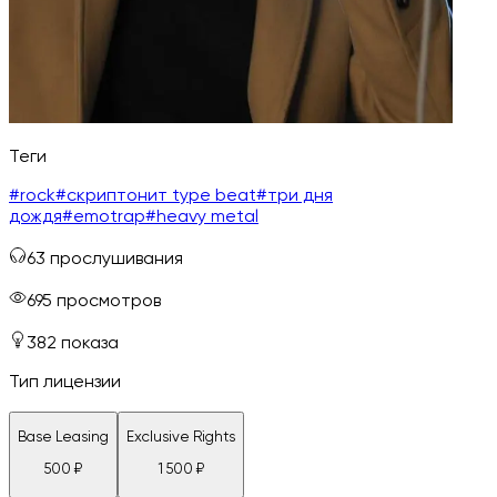
Теги
#
rock
#
скриптонит type beat
#
три дня
дождя
#
emotrap
#
heavy metal
63
прослушивания
695
просмотров
382
показа
Тип лицензии
Base Leasing
Exclusive Rights
500
₽
1 500
₽