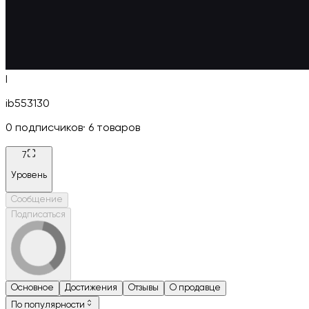
I
ib553130
0
подписчиков
·
6
товаров
7
Уровень
Сообщение
Подписаться
Основное
Достижения
Отзывы
О продавце
По популярности