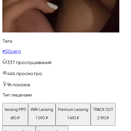
Теги
#
50cent
337
прослушиваний
464
просмотра
96
показов
Тип лицензии
leasing MP3
WAV Leasing
Premium Leasing
TRACK OUT
690
₽
1 090
₽
1 490
₽
2 190
₽