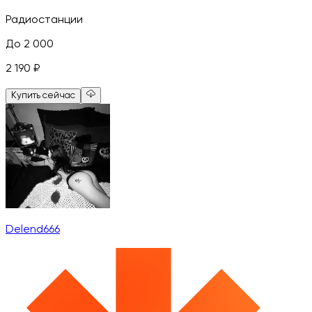
Радиостанции
До 2 000
2 190
₽
Купить сейчас
Delend666