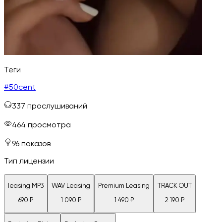
Теги
#
50cent
337
прослушиваний
464
просмотра
96
показов
Тип лицензии
leasing MP3
WAV Leasing
Premium Leasing
TRACK OUT
690
₽
1 090
₽
1 490
₽
2 190
₽