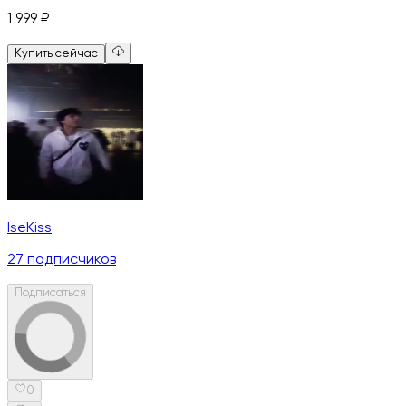
1 999
₽
Купить сейчас
IseKiss
27
подписчиков
Подписаться
0