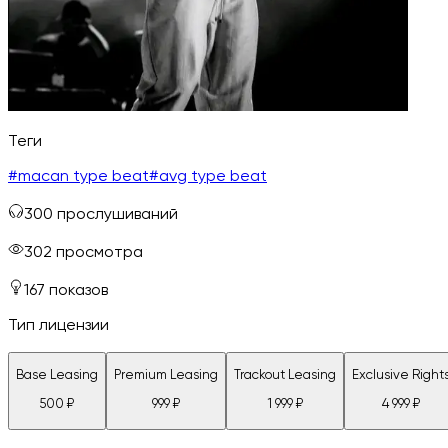
Теги
#
macan type beat
#
avg type beat
300
прослушиваний
302
просмотра
167
показов
Тип лицензии
Base Leasing
Premium Leasing
Trackout Leasing
Exclusive Right
500
₽
999
₽
1 999
₽
4 999
₽