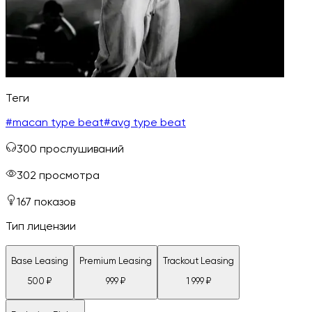
Теги
#
macan type beat
#
avg type beat
300
прослушиваний
302
просмотра
167
показов
Тип лицензии
Base Leasing
Premium Leasing
Trackout Leasing
500
₽
999
₽
1 999
₽