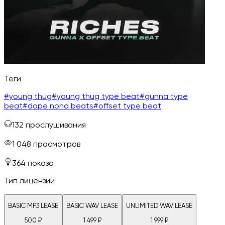
Теги
#
young thug
#
young thug type beat
#
gunna type
beat
#
dope nona beats
#
offset type beat
132
прослушивания
1 048
просмотров
364
показа
Тип лицензии
BASIC MP3 LEASE
BASIC WAV LEASE
UNLIMITED WAV LEASE
500
₽
1 499
₽
1 999
₽