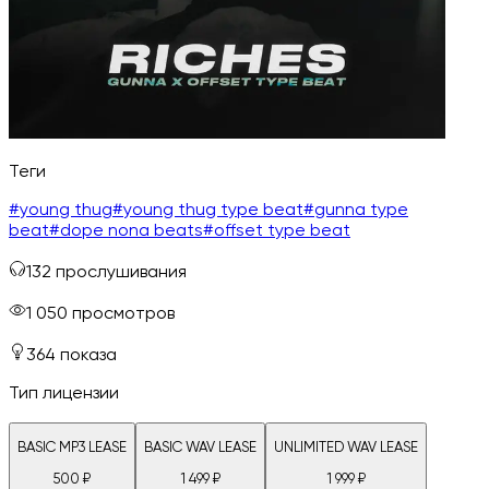
Теги
#
young thug
#
young thug type beat
#
gunna type
beat
#
dope nona beats
#
offset type beat
132
прослушивания
1 050
просмотров
364
показа
Тип лицензии
BASIC MP3 LEASE
BASIC WAV LEASE
UNLIMITED WAV LEASE
500
₽
1 499
₽
1 999
₽