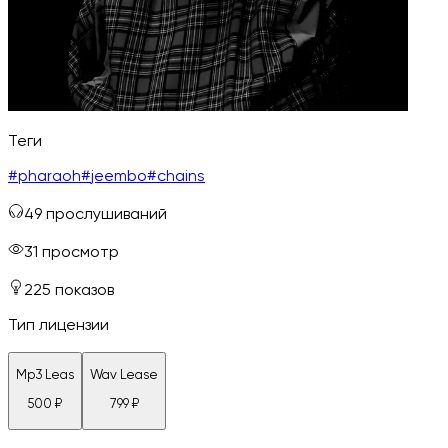
Теги
#
pharaoh
#
jeembo
#
chains
49
прослушиваний
31
просмотр
225
показов
Тип лицензии
Mp3 Leas
Wav Lease
500
₽
799
₽