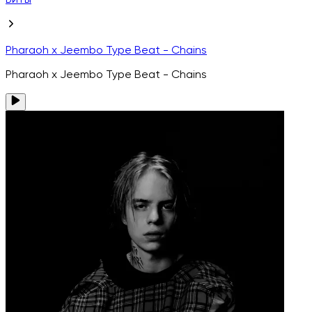
Биты
Pharaoh x Jeembo Type Beat - Chains
Pharaoh x Jeembo Type Beat - Chains