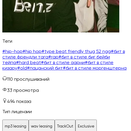
Теги
#
hip-hop
#
hip hop
#
type beat friendly thug 52 ngg
#
бит в
стиле френдли тага
#
rap
#
бит в стиле биг бейби
тейпа
#
hard beat
#
бит в стиле аарни
#
бит в стиле
кизару
#
old
#
пацанский бит
#
бит в стиле моргенштерна
110
прослушиваний
33
просмотра
494
показа
Тип лицензии
mp3 leasing
wav leasing
TrackOut
Exclusive