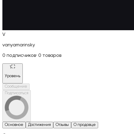
V
vanyamarinsky
0
подписчиков
·
0
товаров
1
Уровень
Сообщение
Подписаться
Основное
Достижения
Отзывы
О продавце