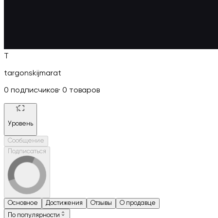
T
targonskijmarat
0
подписчиков
·
0
товаров
1
Уровень
Сообщение
Подписаться
Основное
Достижения
Отзывы
О продавце
По популярности