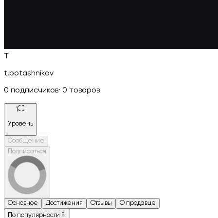
T
t.potashnikov
0
подписчиков
·
0
товаров
1
Уровень
Сообщение
Подписаться
Основное
Достижения
Отзывы
О продавце
По популярности