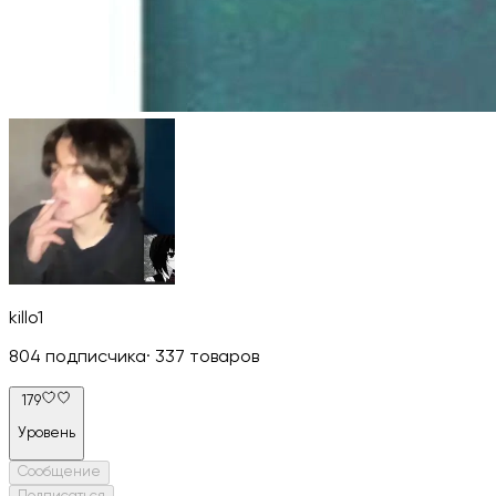
killo1
804
подписчика
·
337
товаров
179
Уровень
Сообщение