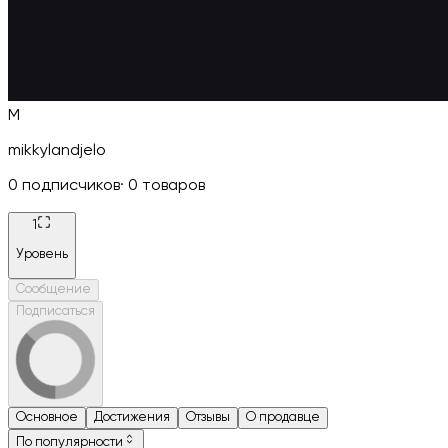
M
mikkylandjelo
0
подписчиков
·
0
товаров
1
Уровень
Сообщение
Подписаться
Основное
Достижения
Отзывы
О продавце
По популярности