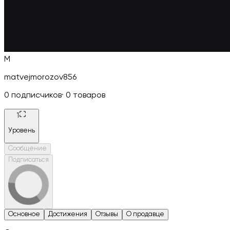
M
matvejmorozov856
0
подписчиков
·
0
товаров
1
Уровень
Сообщение
Подписаться
Основное
Достижения
Отзывы
О продавце