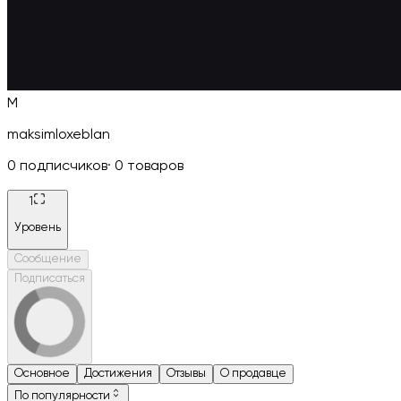
M
maksimloxeblan
0
подписчиков
·
0
товаров
1
Уровень
Сообщение
Подписаться
Основное
Достижения
Отзывы
О продавце
По популярности