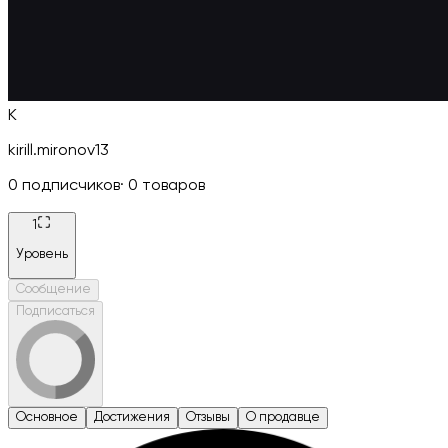
K
kirill.mironov13
0
подписчиков
·
0
товаров
1
Уровень
Сообщение
Подписаться
Основное
Достижения
Отзывы
О продавце