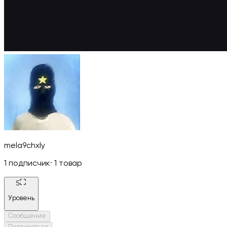
mela9chxly
1
подписчик
·
1
товар
5
Уровень
Сообщение