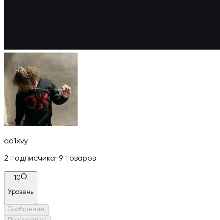
ad1xvy
2
подписчика
·
9
товаров
10
Уровень
Сообщение