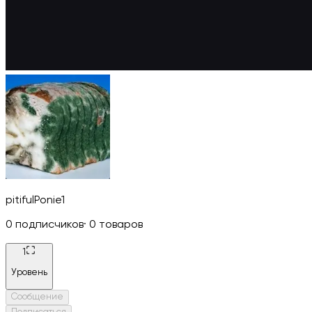
pitifulPonie1
0
подписчиков
·
0
товаров
1
Уровень
Сообщение