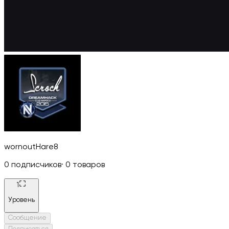
wornoutHare8
0
подписчиков
·
0
товаров
1
Уровень
Сообщение