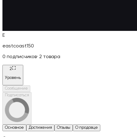
E
eastcoast150
0
подписчиков
·
2
товара
2
Уровень
Сообщение
Подписаться
Основное
Достижения
Отзывы
О продавце