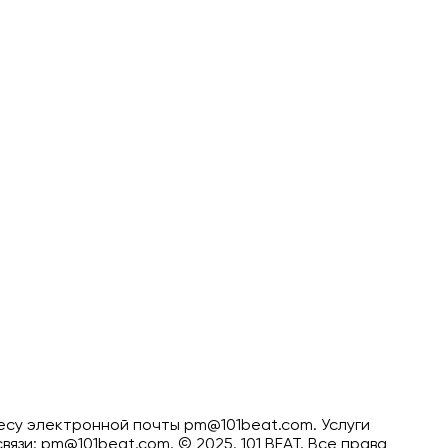
есу электронной почты pm@101beat.com. Услуги
связи: pm@101beat.com. ©
2025. 101 BEAT.
Все права