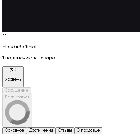
C
cloud48official
1
подписчик
·
4
товара
7
Уровень
Сообщение
Подписаться
Основное
Достижения
Отзывы
О продавце