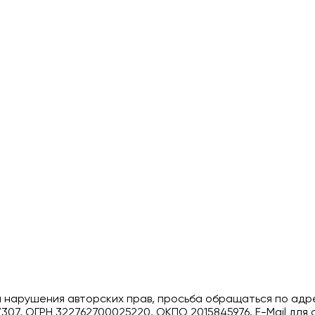
и нарушения авторских прав, просьба обращаться по адр
307, ОГРН 322762700025220, ОКПО 2015845976. E-Mail для 