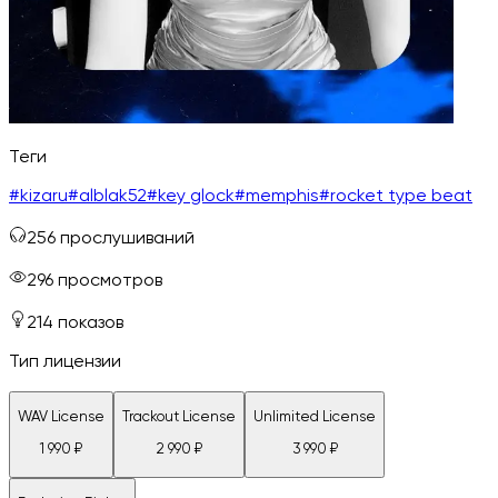
Теги
#
kizaru
#
alblak52
#
key glock
#
memphis
#
rocket type beat
256
прослушиваний
296
просмотров
214
показов
Тип лицензии
WAV License
Trackout License
Unlimited License
1 990
₽
2 990
₽
3 990
₽