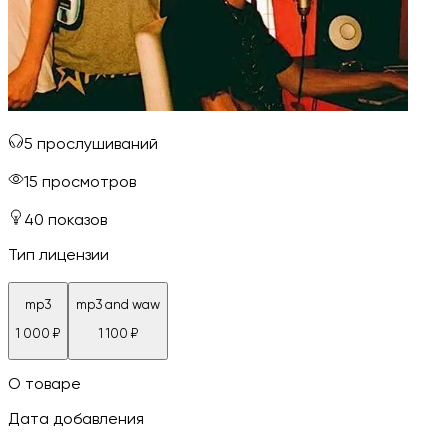
5
прослушиваний
15
просмотров
40
показов
Тип лицензии
mp3
mp3 and waw
1 000
₽
1 100
₽
О товаре
Дата добавления