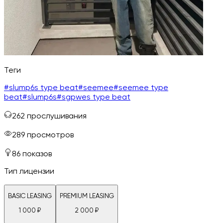
Теги
#
slump6s type beat
#
seemee
#
seemee type
beat
#
slump6s
#
sgpwes type beat
262
прослушивания
289
просмотров
86
показов
Тип лицензии
BASIC LEASING
PREMIUM LEASING
1 000
₽
2 000
₽