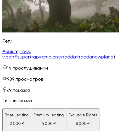
Теги
#
opium, rock,
viperr
#
supertrap
#
ambient
#
redda
#
reddanewplanet
14
прослушиваний
989
просмотров
69
показов
Тип лицензии
Base Leasing
Premium Leasing
Exclusive Rights
2 000
₽
4 000
₽
8 000
₽