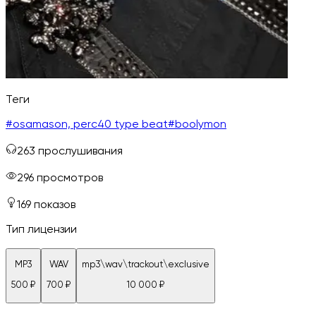
Теги
#
osamason, perc40 type beat
#
boolymon
263
прослушивания
296
просмотров
169
показов
Тип лицензии
MP3
WAV
mp3\wav\trackout\exclusive
500
₽
700
₽
10 000
₽