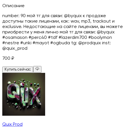
Описание
number: 90 мой тг для связи: @byquix к продаже
доступны такие лицензии, как: wav, mp3, trackout и
exclusive. Недостающие на сайте лицензии, вы можете
приобрести у меня лично мой тг для связи: @byquix
#osamason #perc40 #tdf #lazerdim700 #boolymon
#nestre #unki #mayot #ogbuda tg: @prodquix inst:
@quix_prod
700
₽
Купить сейчас
Quix Prod