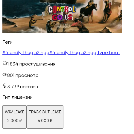
Теги
#
friendly thug 52 ngg
#
friendly thug 52 ngg type beat
1 834
прослушивания
801
просмотр
3 739
показов
Тип лицензии
WAV LEASE
TRACK OUT LEASE
2 000
₽
4 000
₽