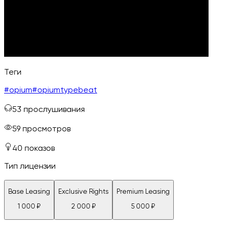
Теги
#
opium
#
opiumtypebeat
53
прослушивания
59
просмотров
40
показов
Тип лицензии
Base Leasing
Exclusive Rights
Premium Leasing
1 000
₽
2 000
₽
5 000
₽