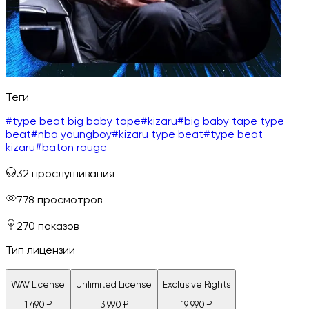
Теги
#
type beat big baby tape
#
kizaru
#
big baby tape type
beat
#
nba youngboy
#
kizaru type beat
#
type beat
kizaru
#
baton rouge
32
прослушивания
778
просмотров
270
показов
Тип лицензии
WAV License
Unlimited License
Exclusive Rights
1 490
₽
3 990
₽
19 990
₽