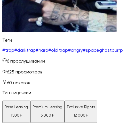
Теги
#
trap
#
darktrap
#
hard
#
old trap
#
angry
#
spaceghostpurrp
6
прослушиваний
625
просмотров
60
показов
Тип лицензии
Base Leasing
Premium Leasing
Exclusive Rights
1 500
₽
5 000
₽
12 000
₽