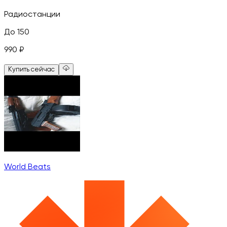
Радиостанции
До 150
990
₽
Купить сейчас
World Beats