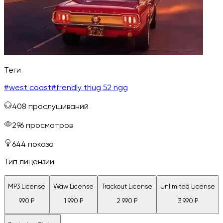
Теги
#
west coast
#
frendly thug 52 ngg
408
прослушиваний
296
просмотров
644
показа
Тип лицензии
MP3 License
Waw License
Trackout License
Unlimited License
990
₽
1 990
₽
2 990
₽
3 990
₽