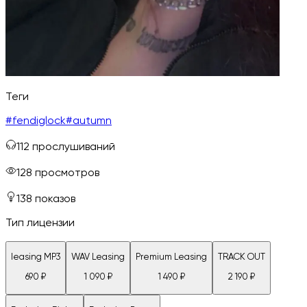
Теги
#
fendiglock
#
autumn
112
прослушиваний
128
просмотров
138
показов
Тип лицензии
leasing MP3
WAV Leasing
Premium Leasing
TRACK OUT
690
₽
1 090
₽
1 490
₽
2 190
₽