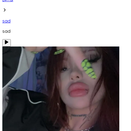
Биты
sad
sad