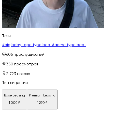
Теги
#
big baby tape type beat
#
aarne type beat
606
прослушиваний
350
просмотров
2 723
показа
Тип лицензии
Base Leasing
Premium Leasing
1 000
₽
1 290
₽