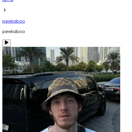
Биты
peekaboo
peekaboo