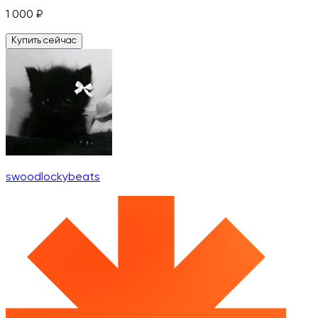
1 000
₽
Купить сейчас
swoodlockybeats