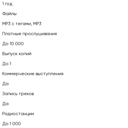
1 год
Файлы
MP3 c тегами, MP3
Платные прослушивания
До 10 000
Выпуск копий
До 1
Коммерческие выступления
Да
Запись треков
Да
Радиостанции
До 1 000