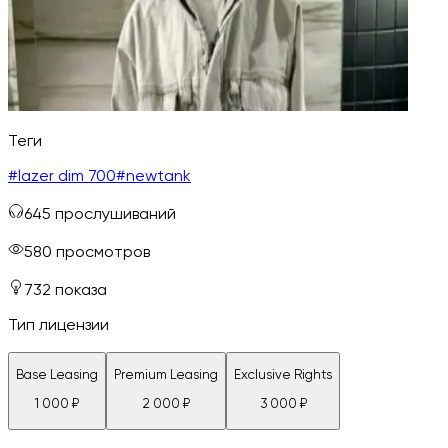
Теги
#
lazer dim 700
#
newtank
645
прослушиваний
580
просмотров
732
показа
Тип лицензии
Base Leasing
Premium Leasing
Exclusive Rights
1 000
₽
2 000
₽
3 000
₽