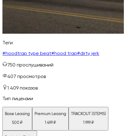
Теги
#
hoodtrap type beat
#
hood trap
#
dirty jerk
750
прослушиваний
407
просмотров
1 409
показов
Тип лицензии
Base Leasing
Premium Leasing
TRACKOUT (STEMS)
500
₽
1 499
₽
1 999
₽