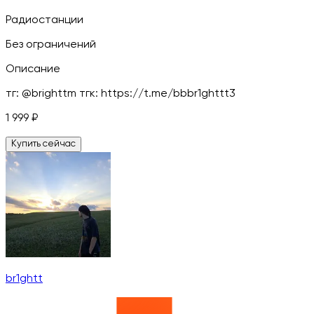
Радиостанции
Без ограничений
Описание
тг: @brighttm тгк: https://t.me/bbbr1ghttt3
1 999
₽
Купить сейчас
br1ghtt