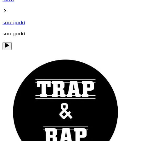
Биты
soo godd
soo godd