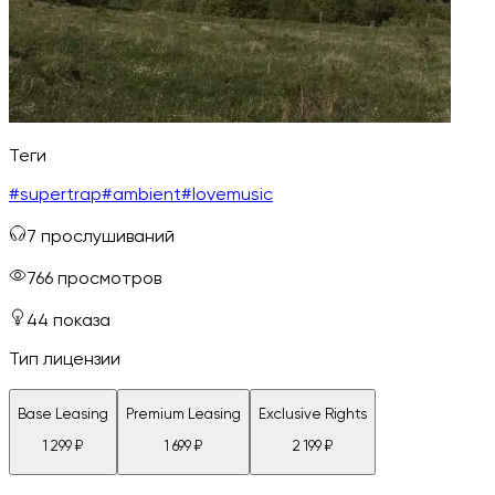
Теги
#
supertrap
#
ambient
#
lovemusic
7
прослушиваний
766
просмотров
44
показа
Тип лицензии
Base Leasing
Premium Leasing
Exclusive Rights
1 299
₽
1 699
₽
2 199
₽