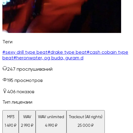
Теги
#
sexy drill type beat
#
drake type beat
#
cash cobain type
beat
#
heronwater, og buda, guram d
247
прослушиваний
195
просмотров
406
показов
Тип лицензии
MP3
WAV
WAV unlimited
Trackout (All rights)
1 490
₽
2 990
₽
4 990
₽
25 000
₽