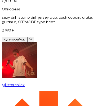
До 1 000
Описание
sexy drill, stomp drill, jersey club, cash cobain, drake,
guram d, SEEYASIDE type beat
2 990
₽
Купить сейчас
@lilstarcollex