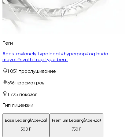
Теги
#
destroylonely type beat
#
hyperpop
#
og buda
mayot
#
synth trap type beat
1 051
прослушивание
596
просмотров
1 725
показов
Тип лицензии
Base Leasing(Аренда)
Premium Leasing(Аренда)
500
₽
750
₽