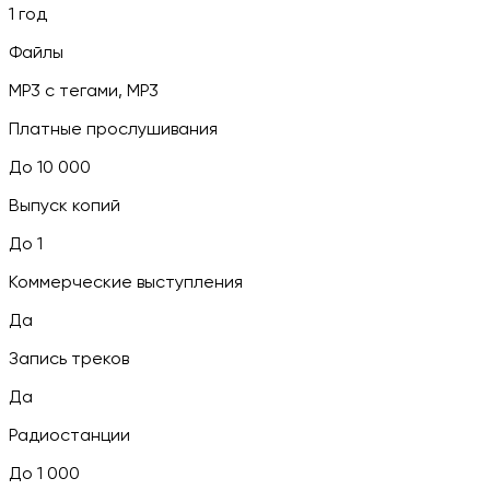
1 год
Файлы
MP3 c тегами, MP3
Платные прослушивания
До 10 000
Выпуск копий
До 1
Коммерческие выступления
Да
Запись треков
Да
Радиостанции
До 1 000