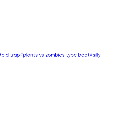
#
old trap
#
plants vs zombies type beat
#
silly