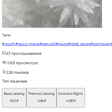
Теги
#
goofy
#
gucci mane
#
perc40
#
plugg
#
dark plugg
#
zaytoven
23
прослушивания
1 063
просмотра
228
показов
Тип лицензии
Base Leasing
Premium Leasing
Exclusive Rights
500
₽
1 496
₽
4 559
₽