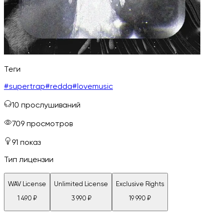
Теги
#
supertrap
#
redda
#
lovemusic
10
прослушиваний
709
просмотров
91
показ
Тип лицензии
WAV License
Unlimited License
Exclusive Rights
1 490
₽
3 990
₽
19 990
₽