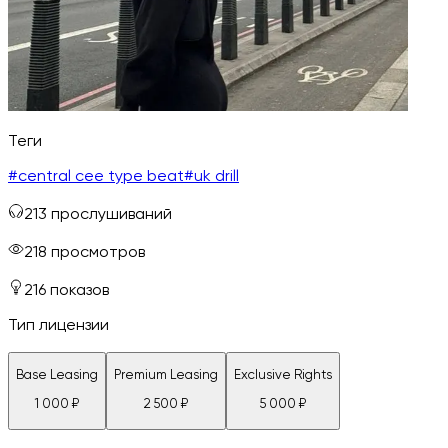
Теги
#
central cee type beat
#
uk drill
213
прослушиваний
218
просмотров
216
показов
Тип лицензии
Base Leasing
Premium Leasing
Exclusive Rights
1 000
₽
2 500
₽
5 000
₽