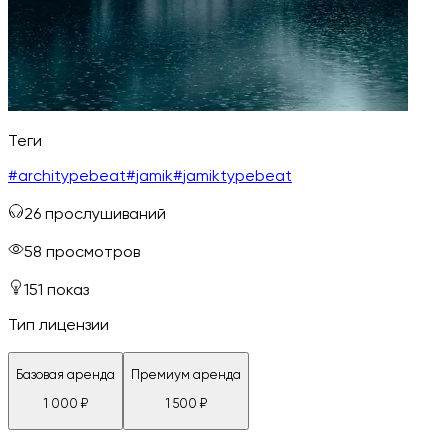
Теги
#
architypebeat
#
jamik
#
jamiktypebeat
26
прослушиваний
58
просмотров
151
показ
Тип лицензии
Базовая аренда
Премиум аренда
1 000
₽
1 500
₽