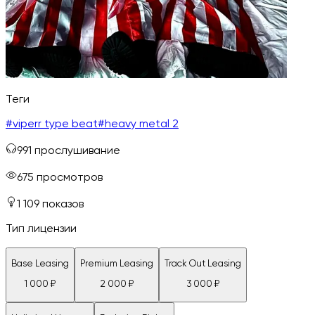
Теги
#
viperr type beat
#
heavy metal 2
991
прослушивание
675
просмотров
1 109
показов
Тип лицензии
Base Leasing
Premium Leasing
Track Out Leasing
1 000
₽
2 000
₽
3 000
₽