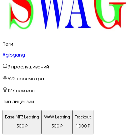
Теги
#
glogang
9
прослушиваний
622
просмотра
127
показов
Тип лицензии
Base MP3 Leasing
WAW Leasing
Trackout
500
₽
500
₽
1 000
₽