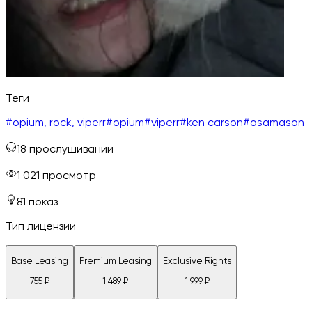
Теги
#
opium, rock, viperr
#
opium
#
viperr
#
ken carson
#
osamason
18
прослушиваний
1 021
просмотр
81
показ
Тип лицензии
Base Leasing
Premium Leasing
Exclusive Rights
755
₽
1 489
₽
1 999
₽