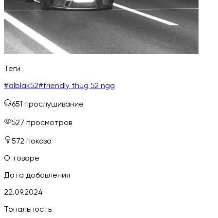
Теги
#
alblak52
#
friendly thug 52 ngg
651
прослушивание
527
просмотров
572
показа
О товаре
Дата добавления
22.09.2024
Тональность