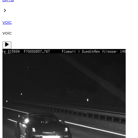
Биты
voic
voic